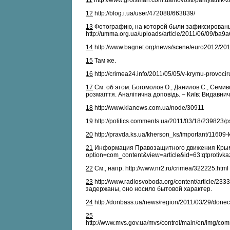
11
http://www.groisman.com.ua/novosti/pamyatnik-z
12
http://blog.i.ua/user/472088/663839/
13
Фотографию, на которой были зафиксированы 
http://umma.org.ua/uploads/article/2011/06/09/
14
http://www.bagnet.org/news/scene/euro2012/20
15
Там же.
16
http://crimea24.info/2011/05/05/v-krymu-provocir
17
См. об этом: Богомолов О., Данилов С., Семиво
розмаїття. Аналітична доповідь. – Київ: Видавнич
18
http://www.kianews.com.ua/node/30911
19
http://politics.comments.ua/2011/03/18/239823/p
20
http://pravda.ks.ua/kherson_ks/important/11609-
21
Информация Правозащитного движения Крыма, 
option=com_content&view=article&id=63:qtprotivk
22
См., напр. http://www.nr2.ru/crimea/322225.html
23
http://www.radiosvoboda.org/content/article
задержаны, оно носило бытовой характер.
24
http://donbass.ua/news/region/2011/03/29/doneck
25
http://www.mvs.gov.ua/mvs/control/main/en/img/