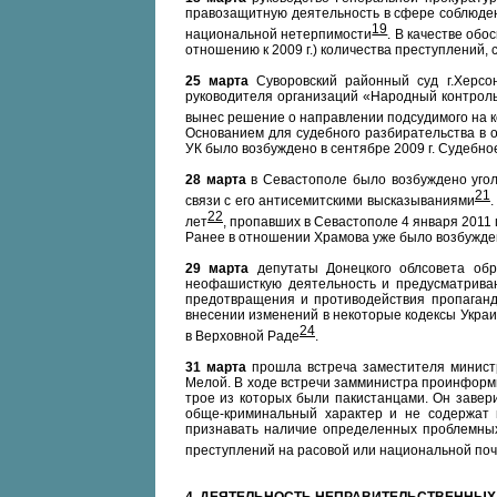
правозащитную деятельность в сфере соблюден
19
национальной нетерпимости
. В качестве обо
отношению к 2009 г.) количества преступлений
25 марта
Суворовский районный суд г.Херсо
руководителя организаций «Народный контроль
вынес решение о направлении подсудимого на к
Основанием для судебного разбирательства в о
УК было возбуждено в сентябре 2009 г. Судебное
28 марта
в Севастополе было возбуждено угол
21
связи с его антисемитскими высказываниями
22
лет
, пропавших в Севастополе 4 января 2011 
Ранее в отношении Храмова уже было возбуждено
29 марта
депутаты Донецкого облсовета обр
неофашисткую деятельность и предусматриваю
предотвращения и противодействия пропаган
внесении изменений в некоторые кодексы Украи
24
в Верховной Раде
.
31 марта
прошла встреча заместителя минист
Мелой. В ходе встречи замминистра проинформ
трое из которых были пакистанцами. Он завер
обще-криминальный характер и не содержат 
признавать наличие определенных проблемных
преступлений на расовой или национальной по