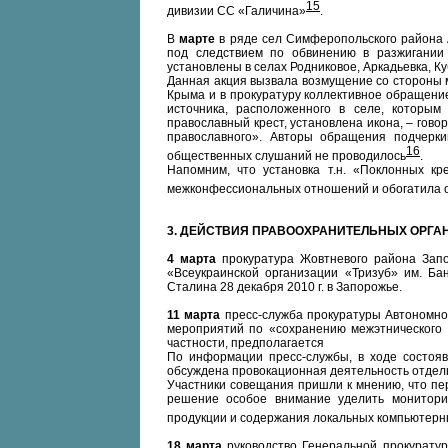
15
дивизии СС «Галичина»
.
В
марте
в ряде сел Симферопольского района
под следствием по обвинению в разжигании
установлены в селах Родниковое, Аркадьевка, Ку
Данная акция вызвала возмущение со стороны м
Крыма и в прокуратуру коллективное обращение,
источника, расположенного в селе, которым
православный крест, установлена икона, – гов
православного». Авторы обращения подчерки
16
общественных слушаний не проводилось
.
Напомним, что установка т.н. «Поклонных к
межконфессиональных отношений и обогатила о
3. ДЕЙСТВИЯ ПРАВООХРАНИТЕЛЬНЫХ ОРГА
4 марта
прокуратура Жовтневого района Запо
«Всеукраинской организации «Тризуб» им. Б
Сталина 28 декабря 2010 г. в Запорожье.
11 марта
пресс-служба прокуратуры Автономно
мероприятий по «сохранению межэтнического 
частности, предполагается
По информации пресс-службы, в ходе состоя
обсуждена провокационная деятельность отдель
Участники совещания пришли к мнению, что пе
решение особое внимание уделить мониторин
продукции и содержания локальных компьютерн
18 марта
руководство Генеральной прокуратур