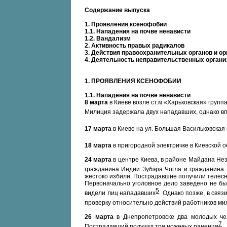
Содержание выпуска
1. Проявления ксенофобии
1.1. Нападения на почве ненависти
1.2. Вандализм
2. Активность правых радикалов
3. Действия правоохранительных органов и ор
4. Деятельность неправительственных органи
1. ПРОЯВЛЕНИЯ КСЕНОФОБИИ
1.1. Нападения на почве ненависти
8 марта
в Киеве возле ст.м.«Харьковская» групп
Милиция задержала двух нападавших, однако вп
17 марта
в Киеве на ул. Большая Васильковская
18 марта
в пригородной электричке в Киевской 
24 марта
в центре Киева, в районе Майдана Нез
гражданина Индии Зубэра Чогла и гражданина
жестоко избили. Пострадавшие получили телесн
Первоначально уголовное дело заведено не был
5
видели лиц нападавших
. Однако позже, в свя
проверку относительно действий работников м
26 марта
в Днепропетровске два молодых че
7
Пострадавший получил три ножевых ранения
.