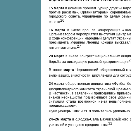
4. ДЕЯТЕЛЬНОСТЬ НЕПРАВИТЕЛЬСТВЕННЫХ
15 марта
в Донецке прошел Турнир дружбы наро
против расизма». Организаторами соревновани
городского совета, управление по делам сем
26
совета
.
16 марта
в Киеве прошла конференция «Толер
Организатором мероприятия выступил Центр м
В ходе конференции народный депутат Украины 
президента Украины Леонид Кожара высказал
27
антисемитизма»
.
20 марта
в Киеве Конгресс национальных общ
2
борьбы за ликвидацию расовой дискриминации
В конце
марта
Черниговский общественный ком
включавших, в частности, цикл лекция для сотр
24 марта
общественная инициатива «Футбол без
Дисциплинарного комитета Украинской Премьер-
В частности, в заявлении приводились приме
знаков неонацисты подчеркивают свое домин
ситуация стала возможной из-за невыполнен
предрассудков».
Функционеры ФФУ и УПЛ попытались (довольно 
24–26 марта
в с.Ходжа-Сала Бахчисарайского 
32
учителей и учащихся средних школ
.