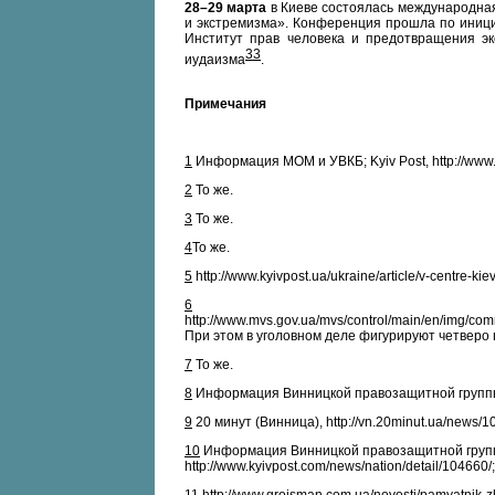
28–29 марта
в Киеве состоялась международна
и экстремизма». Конференция прошла по иниц
Институт прав человека и предотвращения эк
33
иудаизма
.
Примечания
1
Информация МОМ и УВКБ; Kyiv Post, http://www.k
2
То же.
3
То же.
4
То же.
5
http://www.kyivpost.ua/ukraine/article/v-centre-ki
6
http://www.mvs.gov.ua/mvs/control/main/en/img/
При этом в уголовном деле фигурируют четверо
7
То же.
8
Информация Винницкой правозащитной группы; 2
9
20 минут (Винница), http://vn.20minut.ua/news/
10
Информация Винницкой правозащитной группы; h
http://www.kyivpost.com/news/nation/detail/104660/;