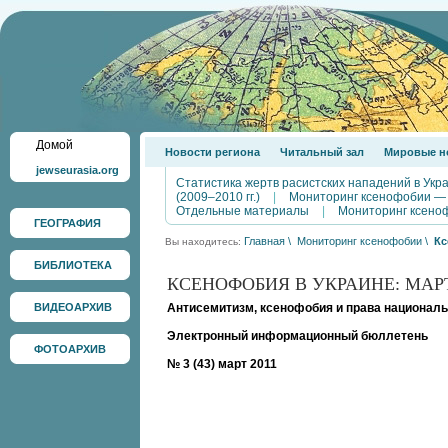
Домой
Новости региона
Читальный зал
Мировые н
jewseurasia.org
Статистика жертв расистских нападений в Укр
(2009–2010 гг.)
|
Мониторинг ксенофобии —
Отдельные материалы
|
Мониторинг ксено
ГЕОГРАФИЯ
Главная
\
Мониторинг ксенофобии
\
Кс
Вы находитесь:
БИБЛИОТЕКА
КСЕНОФОБИЯ В УКРАИНЕ: МАРТ
ВИДЕОАРХИВ
Антисемитизм, ксенофобия и права националь
Электронный информационный бюллетень
ФОТОАРХИВ
№ 3 (43) март 2011