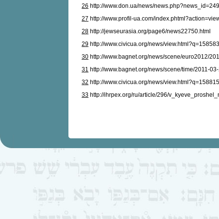
26
http://www.don.ua/news/news.php?news_id=24
27
http://www.profil-ua.com/index.phtml?action=view
28
http://jewseurasia.org/page6/news22750.html
29
http://www.civicua.org/news/view.html?q=15858
30
http://www.bagnet.org/news/scene/euro2012/20
31
http://www.bagnet.org/news/scene/time/2011-03
32
http://www.civicua.org/news/view.html?q=15881
33
http://ihrpex.org/ru/article/296/v_kyeve_prosh