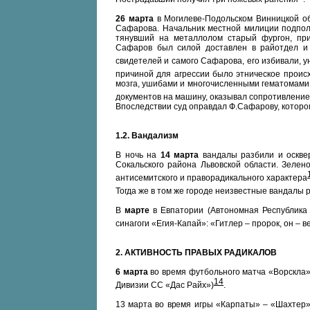
26 марта
в Могилеве-Подольском Винницкой о
Сафарова. Начальник местной милиции подполк
тянувший на металлолом старый фургон, пр
Сафаров был силой доставлен в райотдел и 
свидетелей и самого Сафарова, его избивали, у
причиной для агрессии было этническое прои
мозга, ушибами и многочисленными гематомами
документов на машину, оказывал сопротивлени
Впоследствии суд оправдал Ф.Сафарову, которо
1.2. Вандализм
В ночь на
14 марта
вандалы разбили и оскве
Сокальского района Львовской области. Зелен
антисемитского и праворадикального характера
Тогда же в том же городе неизвестные вандалы 
В
марте
в Евпатории (Автономная Республика
синагоги «Егия-Капай»: «Гитлер – пророк, он – 
2. АКТИВНОСТЬ ПРАВЫХ РАДИКАЛОВ
6 марта
во время футбольного матча «Ворскла» 
14
Дивизии СС «Дас Райх»)
.
13 марта во время игры «Карпаты» – «Шахтер»