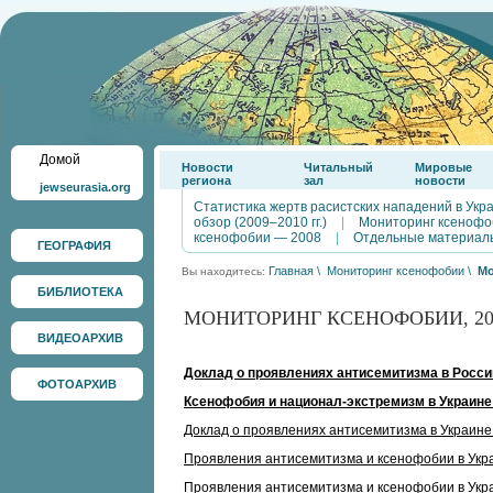
Домой
Новости
Читальный
Мировые
региона
зал
новости
jewseurasia.org
Статистика жертв расистских нападений в Укр
обзор (2009–2010 гг.)
|
Мониторинг ксенофо
ксенофобии — 2008
|
Отдельные материал
ГЕОГРАФИЯ
Главная
\
Мониторинг ксенофобии
\
Мо
Вы находитесь:
БИБЛИОТЕКА
МОНИТОРИНГ КСЕНОФОБИИ, 20
ВИДЕОАРХИВ
Доклад о проявлениях антисемитизма в России 
ФОТОАРХИВ
Ксенофобия и национал-экстремизм в Украине 
Доклад о проявлениях антисемитизма в Украине в
Проявления антисемитизма и ксенофобии в Укра
Проявления антисемитизма и ксенофобии в Укр